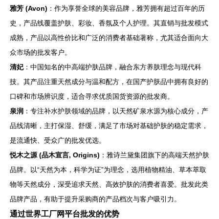
雅芳 (Avon)
：作为享誉全球的美容品牌，雅芳拥有超过百年的历
史，产品线覆盖护肤、彩妆、香氛及个人护理。其直销与批发模式
成熟，产品以高性价比和广泛的消费者基础著称，尤其适合面向大
众市场的批发客户。
清妃
：中国知名的中高端护肤品牌，融合东方养肤理念与现代科
技。其产品注重天然成分与温和配方，在国产护肤品中拥有良好的
口碑和市场辨识度，适合寻求优质国货资源的批发商。
泉润
：专注补水护肤领域的品牌，以天然矿泉水源为核心成分，产
品线清晰，主打保湿、舒缓，满足了市场对基础护肤的稳定需求，
是流通快、受众广的批发优选。
悦木之源 (品木宣言, Origins)
：雅诗兰黛集团旗下的高端天然护肤
品牌。以“天然为本，科学为证”为理念，选用植物精油、草本萃取
物等天然成分，深受追求天然、高效护肤的消费者喜爱。批发此类
品牌产品，有助于提升采购商的产品档次与客户吸引力。
通过世界工厂网平台批发的优势