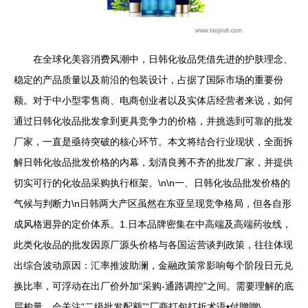
在全球化美容消费风潮中，日韩化妆品凭借先进的护肤理念、
稳定的产品质量以及前沿的包装设计，占据了国际市场的重要份
额。对于中小型零售商、电商创业者以及实体店经营者来说，如何
通过日韩化妆品批发拿到更具竞争力的价格，并挑选到可靠的批发
厂家，一直是亟待突破的核心环节。本文将结合行业现状，全面拆
解日韩化妆品批发价格的内幕，划清良莠不齐的批发厂家，并提供
切实可行的化妆品采购执行框架。\n\n一、日韩化妆品批发价格的
气候与判断力\n日韩两大产区虽然在东亚呈现竞争格局，但各自形
成风格迥异的定价体系。1.日本品牌密集在中高端及高端药妆线，
此类化妆品的批发因原厂源头价格与各国运营谈判政策，往往体现
出综合波动原因：汇率推波助澜，金融政策常影响每个阶段日元兑
换比率，可浮动在出厂价外加“采购-通路调控”之间。需要理解的底
层构量，会关注“二级批发配额”“厂商打包打折术语•付贈贈\